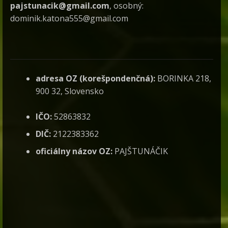
pajstunacik@gmail.com
, osobný:
dominik.katona555@gmail.com
adresa OZ (korešpondenčná):
BORINKA 218,
900 32, Slovensko
IČO:
52863832
DIČ:
2122383362
oficiálny názov OZ:
PAJŠTUNÁČIK