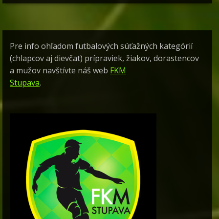
Pre info ohľadom futbalových súťažných kategórií
(chlapcov aj dievčat) prípraviek, žiakov, dorastencov
a mužov navštívte náš web
FKM
Stupava
.