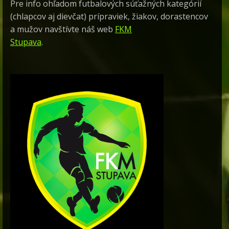
Pre info ohľadom futbalových súťažných kategórií
(chlapcov aj dievčat) prípraviek, žiakov, dorastencov
a mužov navštívte náš web
FKM
Stupava
.