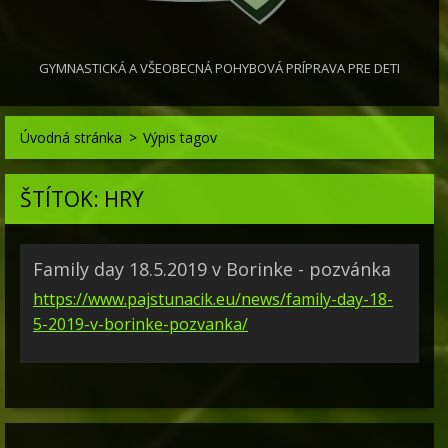
GYMNASTICKÁ A VŠEOBECNÁ POHYBOVÁ PRÍPRAVA PRE DETI
Úvodná stránka
>
Výpis tagov
ŠTÍTOK: HRY
Family day 18.5.2019 v Borinke - pozvánka
https://www.pajstunacik.eu/news/family-day-18-
5-2019-v-borinke-pozvanka/