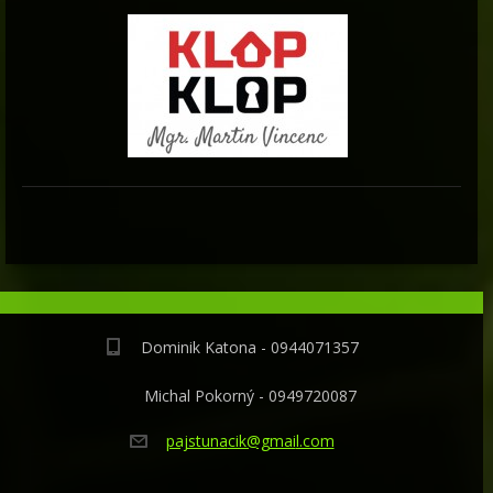
Dominik Katona - 0944071357
Michal Pokorný - 0949720087
pajstuna
cik@gmai
l.com