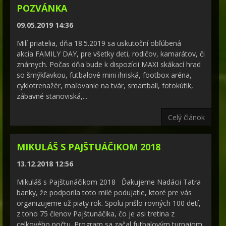
POZVÁNKA
09.05.2019 14:36
Milí priatelia, dňa 18.5.2019 sa uskutoční obľúbená
akcia FAMILY DAY, pre všetky deti, rodičov, kamarátov, či
známych. Počas dňa bude k dispozícii MAXI skákací hrad
so šmýkľavkou, futbalové mini ihriská, footbox aréna,
cyklotrenažér, maľovanie na tvár, smartball, fotokútik,
zábavné stanoviská,...
Celý článok
MIKULÁŠ S PAJŠTUÁČIKOM 2018
13.12.2018 12:56
Mikuláš s Pajštunáčikom 2018 Ďakujeme Nadácii Tatra
banky, že podporila toto milé podujatie, ktoré pre vás
organizujeme už piaty rok. Spolu prišlo rovných 100 detí,
z toho 75 členov Pajštunáčika, čo je asi tretina z
celkového počtu. Program sa začal futbalovým turnajom