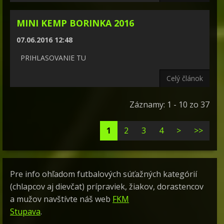
MINI KEMP BORINKA 2016
07.06.2016 12:48
PRIHLASOVANIE TU
Celý článok
Záznamy: 1 - 10 zo 37
1
2
3
4
>
>>
Pre info ohľadom futbalových súťažných kategórií
(chlapcov aj dievčat) prípraviek, žiakov, dorastencov
a mužov navštívte náš web
FKM
Stupava
.